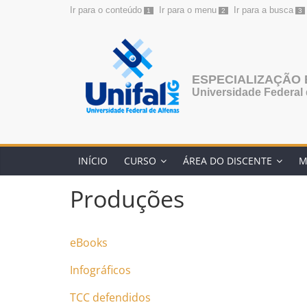
Ir para o conteúdo
Ir para o menu
Ir para a busca
1
2
3
Pular
para
o
conteúdo
ESPECIALIZAÇÃO 
Universidade Federal 
INÍCIO
CURSO
ÁREA DO DISCENTE
M
Produções
eBooks
Infográficos
TCC defendidos