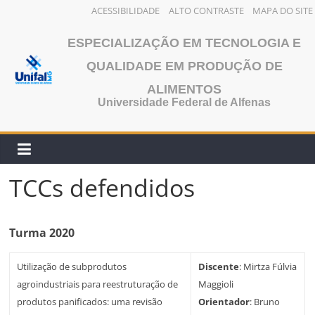
ACESSIBILIDADE
ALTO CONTRASTE
MAPA DO SITE
Pular
ESPECIALIZAÇÃO EM TECNOLOGIA E
para
o
QUALIDADE EM PRODUÇÃO DE
conteúdo
ALIMENTOS
Universidade Federal de Alfenas
TCCs defendidos
Turma 2020
Utilização de subprodutos
Discente
: Mirtza Fúlvia
agroindustriais para reestruturação de
Maggioli
produtos panificados: uma revisão
Orientador
: Bruno