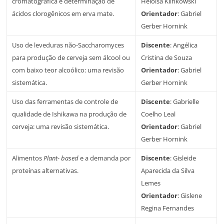
cromatográfica e determinação de
Heloisa Klinkowski
ácidos clorogênicos em erva mate.
Orientador
: Gabriel
Gerber Hornink
Uso de leveduras não-Saccharomyces
Discente
: Angélica
para produção de cerveja sem álcool ou
Cristina de Souza
com baixo teor alcoólico: uma revisão
Orientador
: Gabriel
sistemática.
Gerber Hornink
Uso das ferramentas de controle de
Discente
: Gabrielle
qualidade de Ishikawa na produção de
Coelho Leal
cerveja: uma revisão sistemática.
Orientador
: Gabriel
Gerber Hornink
Alimentos
Plant- based
e a demanda por
Discente
: Gisleide
proteínas alternativas.
Aparecida da Silva
Lemes
Orientador
: Gislene
Regina Fernandes