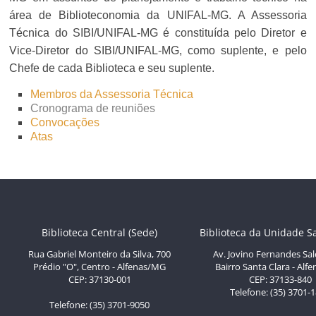
área de Biblioteconomia da UNIFAL-MG. A Assessoria
Técnica do SIBI/UNIFAL-MG é constituída pelo Diretor e
Vice-Diretor do SIBI/UNIFAL-MG, como suplente, e pelo
Chefe de cada Biblioteca e seu suplente.
Membros da Assessoria Técnica
Cronograma de reuniões
Convocações
Atas
Biblioteca Central (Sede)
Biblioteca da Unidade S
Rua Gabriel Monteiro da Silva, 700
Av. Jovino Fernandes Sal
Prédio "O", Centro - Alfenas/MG
Bairro Santa Clara - Al
CEP: 37130-001
CEP: 37133-840
Telefone: (35) 3701-
Telefone: (35) 3701-9050