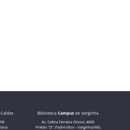
 Caldas
Biblioteca
Campus
de Varginha
999
Av. Celina Ferreira Ottoni, 4000
tária
Prédio "D", Padre Vitor - Varginha/MG