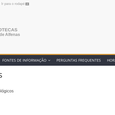
Ir para o rodapé
4
IOTECAS
de Alfenas
FONTES DE INFORMAÇÃO
PERGUNTAS FREQUENTES
HOR
s
ológicos