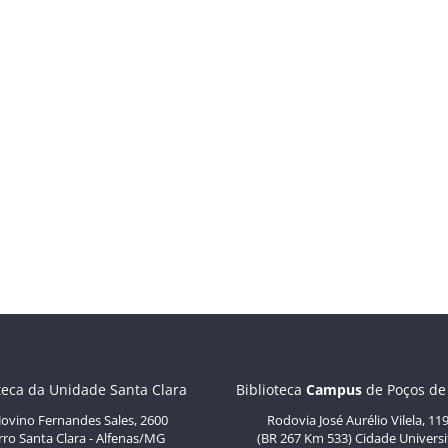
teca da Unidade Santa Clara
Biblioteca
C
ampus
de Poços de
 Jovino Fernandes Sales, 2600
Rodovia José Aurélio Vilela, 11
rro Santa Clara - Alfenas/MG
(BR 267 Km 533) Cidade Universi