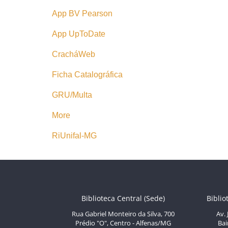
App BV Pearson
App UpToDate
CracháWeb
Ficha Catalográfica
GRU/Multa
More
RiUnifal-MG
Biblioteca Central (Sede)
Biblio
Rua Gabriel Monteiro da Silva, 700
Av.
Prédio "O", Centro - Alfenas/MG
Bai