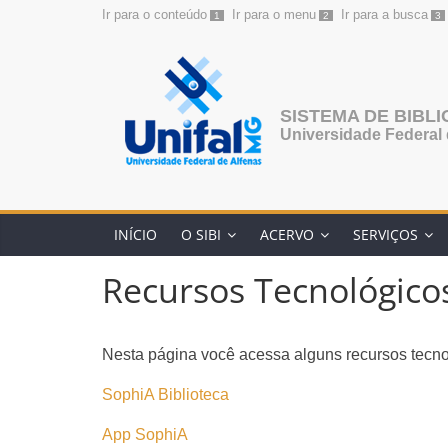
Ir para o conteúdo
Ir para o menu
Ir para a busca
1
2
3
SISTEMA DE BIBL
Universidade Federal 
INÍCIO
O SIBI
ACERVO
SERVIÇOS
Recursos Tecnológico
Nesta página você acessa alguns recursos tecn
SophiA Biblioteca
App SophiA