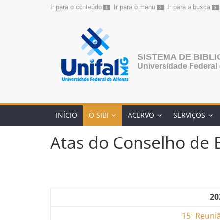
Ir para o conteúdo
Ir para o menu
Ir para a busca
1
2
3
SISTEMA DE BIBL
Universidade Federal 
INÍCIO
O SIBI
ACERVO
SERVIÇOS
Atas do Conselho de B
20
15ª Reuni