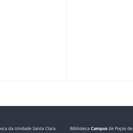
teca da Unidade Santa Clara
Biblioteca
C
ampus
de Poços de