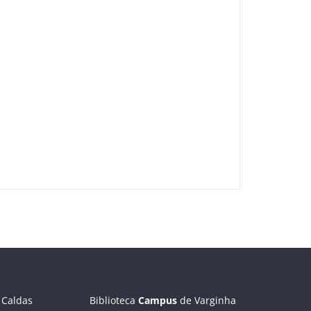
 Caldas
Biblioteca
Campus
de Varginha