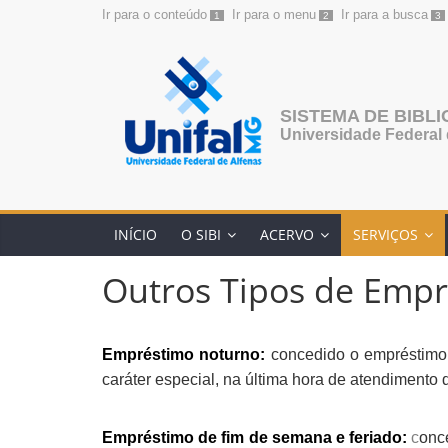
Ir para o conteúdo
Ir para o menu
Ir para a busca
1
2
3
SISTEMA DE BIBL
Universidade Federal 
INÍCIO
O SIBI
ACERVO
SERVIÇOS
Outros Tipos de Emp
Empréstimo noturno:
concedido o empréstimo 
caráter especial, na última hora de atendimento 
Empréstimo de fim de semana e feriado:
c
onc