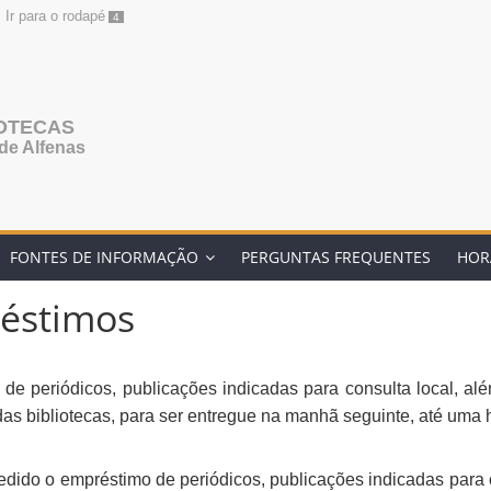
Ir para o rodapé
4
IOTECAS
de Alfenas
FONTES DE INFORMAÇÃO
PERGUNTAS FREQUENTES
HOR
réstimos
de periódicos, publicações indicadas para consulta local, alé
das bibliotecas, para ser entregue na manhã seguinte, até uma h
edido o empréstimo de periódicos, publicações indicadas para co