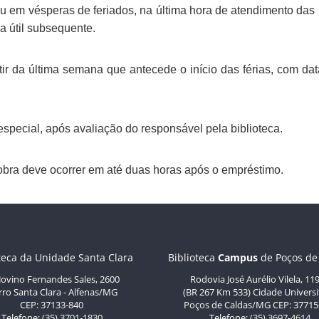
u em vésperas de feriados, na última hora de atendimento das 
ia útil subsequente.
tir da última semana que antecede o início das férias, com dat
especial, após avaliação do responsável pela biblioteca.
bra deve ocorrer em até duas horas após o empréstimo.
teca da Unidade Santa Clara
Biblioteca
C
ampus
de Poços de
 Jovino Fernandes Sales, 2600
Rodovia José Aurélio Vilela, 11
rro Santa Clara - Alfenas/MG
(BR 267 Km 533) Cidade Universi
CEP: 37133-840
Poços de Caldas/MG CEP: 37715
Telefone: (35) 3701-1830
Telefone: (35) 3697-4614