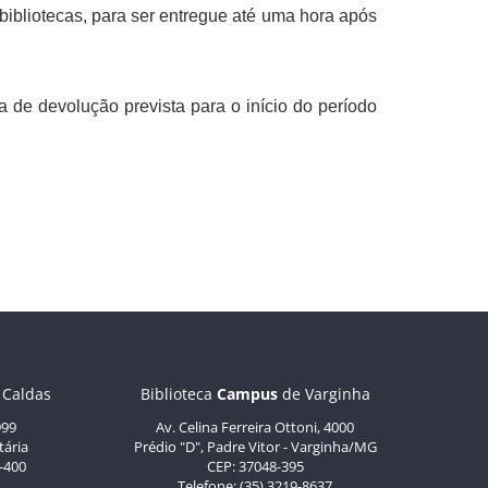
bibliotecas, para ser entregue até uma hora após
a de devolução prevista para o início do período
 Caldas
Biblioteca
Campus
de Varginha
999
Av. Celina Ferreira Ottoni, 4000
tária
Prédio "D", Padre Vitor - Varginha/MG
-400
CEP: 37048-395
Telefone: (35) 3219-8637