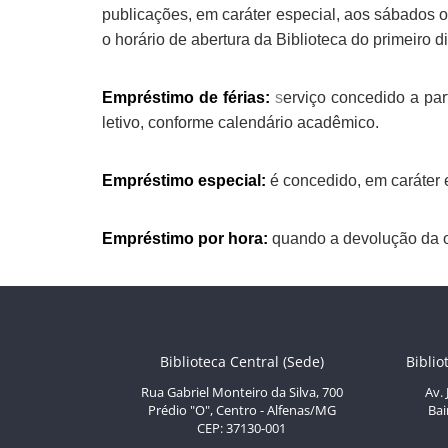
publicações, em caráter especial, aos sábados o
o horário de abertura da Biblioteca do primeiro d
Empréstimo de férias:
s
erviço concedido a par
letivo, conforme calendário acadêmico.
Empréstimo especial:
é concedido, em caráter 
Empréstimo por hora:
quando a devolução da o
Biblioteca Central (Sede)
Biblio
Rua Gabriel Monteiro da Silva, 700
Av.
Prédio "O", Centro - Alfenas/MG
Bai
CEP: 37130-001