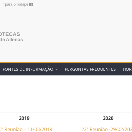
Ir para o rodapé
4
IOTECAS
de Alfenas
FONTES DE INFORMAÇÃO
PERGUNTAS FREQUENTES
HOR
2019
2020
0ª ​Reunião – 11/03/2019
22ª Reunião -29/02/20