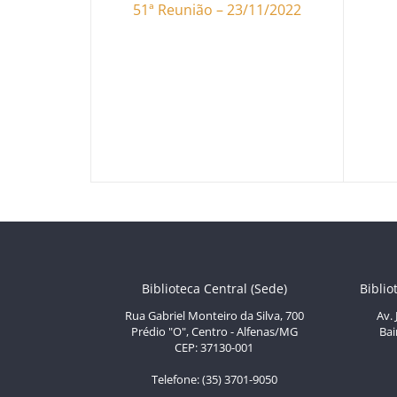
51ª Reunião – 23/11/2022
Biblioteca Central (Sede)
Biblio
Rua Gabriel Monteiro da Silva, 700
Av.
Prédio "O", Centro - Alfenas/MG
Bai
CEP: 37130-001
Telefone: (35) 3701-9050