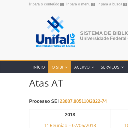
Ir para o conteúdo
Ir para o menu
Ir para a busca
1
2
3
SISTEMA DE BIBL
Universidade Federal 
INÍCIO
O SIBI
ACERVO
SERVIÇOS
Atas AT
Processo SEI
23087.005110/2022-74
2018
1ª Reunião – 07/06/2018
1