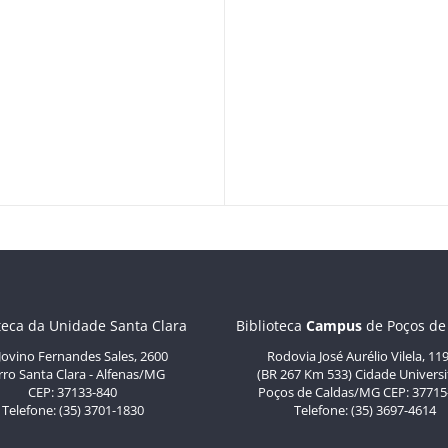
teca da Unidade Santa Clara
Biblioteca
C
ampus
de Poços de
 Jovino Fernandes Sales, 2600
Rodovia José Aurélio Vilela, 11
rro Santa Clara - Alfenas/MG
(BR 267 Km 533) Cidade Universi
CEP: 37133-840
Poços de Caldas/MG CEP: 37715
Telefone: (35) 3701-1830
Telefone: (35) 3697-4614