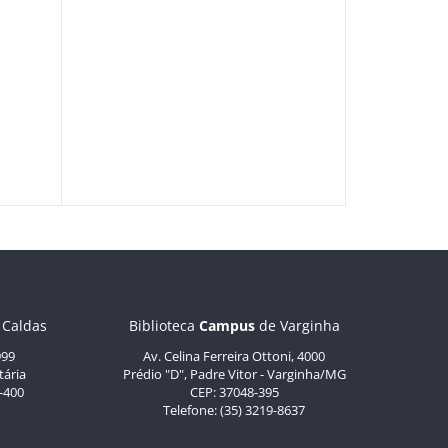
 Caldas
Biblioteca
Campus
de Varginha
999
Av. Celina Ferreira Ottoni, 4000
tária
Prédio "D", Padre Vitor - Varginha/MG
-400
CEP: 37048-395
Telefone: (35) 3219-8637