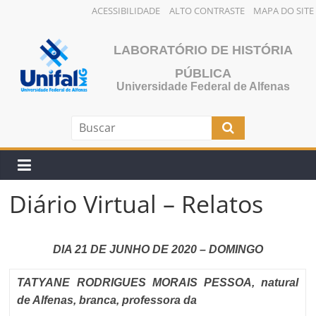
ACESSIBILIDADE
ALTO CONTRASTE
MAPA DO SITE
Pular
para
LABORATÓRIO DE HISTÓRIA
o
PÚBLICA
conteúdo
Universidade Federal de Alfenas
Diário Virtual – Relatos
DIA 21 DE JUNHO DE 2020 – DOMINGO
TATYANE RODRIGUES MORAIS PESSOA, natural
de Alfenas, branca, professora da