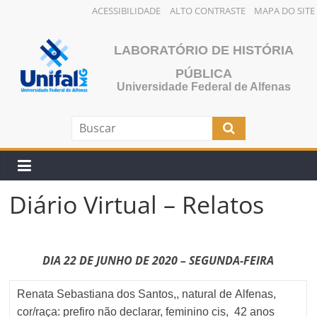
ACESSIBILIDADE
ALTO CONTRASTE
MAPA DO SITE
Pular
para
LABORATÓRIO DE HISTÓRIA
o
PÚBLICA
conteúdo
Universidade Federal de Alfenas
Diário Virtual – Relatos
DIA 22 DE JUNHO DE 2020 – SEGUNDA-FEIRA
Renata Sebastiana dos Santos,, natural de Alfenas,
cor/raça: prefiro não declarar, feminino cis, 42 anos