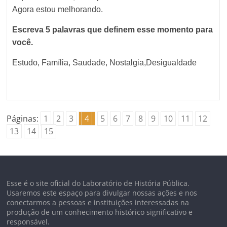
Agora estou melhorando.
Escreva 5 palavras que definem esse momento para
você.
Estudo, Família, Saudade, Nostalgia,Desigualdade
Páginas:
1
2
3
4
5
6
7
8
9
10
11
12
13
14
15
Esse é o site oficial do Laboratório de História Pública.
Usaremos este espaço para divulgar nossas ações e nos
conectarmos a pessoas e instituições interessadas na
produção de um conhecimento histórico significativo e
responsável.