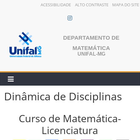
ACESSIBILIDADE
ALTO CONTRASTE
MAPA DO SITE
Pular
para
o
conteúdo
DEPARTAMENTO DE
MATEMÁTICA
UNIFAL-MG
Dinâmica de Disciplinas
Curso de Matemática-
Licenciatura