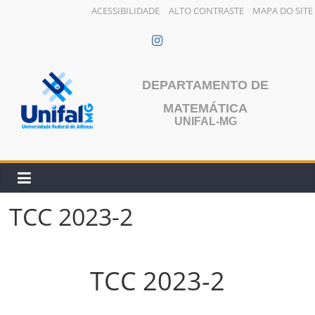
ACESSIBILIDADE
ALTO CONTRASTE
MAPA DO SITE
Pular
para
o
conteúdo
DEPARTAMENTO DE
MATEMÁTICA
UNIFAL-MG
TCC 2023-2
TCC 2023-2