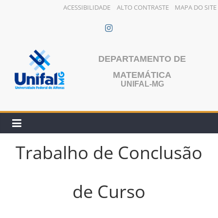
ACESSIBILIDADE
ALTO CONTRASTE
MAPA DO SITE
Pular
para
o
conteúdo
DEPARTAMENTO DE
MATEMÁTICA
UNIFAL-MG
Trabalho de Conclusão
de Curso