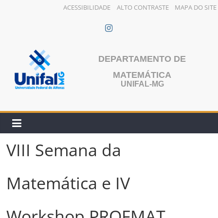
ACESSIBILIDADE
ALTO CONTRASTE
MAPA DO SITE
Pular
para
o
conteúdo
DEPARTAMENTO DE
MATEMÁTICA
UNIFAL-MG
VIII Semana da
Matemática e IV
Workshop PROFMAT