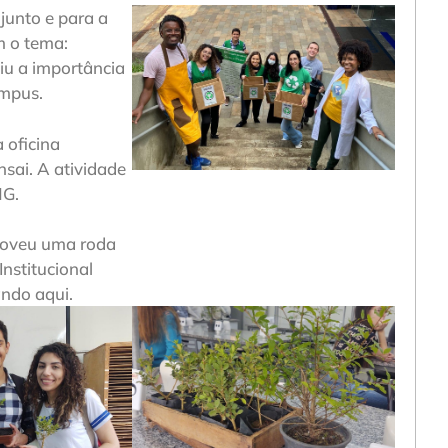
junto e para a
 o tema:
iu a importância
ampus.
 oficina
sai. A atividade
MG.
omoveu uma roda
Institucional
ando aqui.