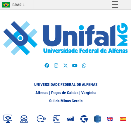
BRASIL
Simplifique!
Comunica BR
Participe
Acesso à informação
Legislação
Canais
UNIVERSIDADE FEDERAL DE ALFENAS
Alfenas | Poços de Caldas | Varginha
Sul de Minas Gerais