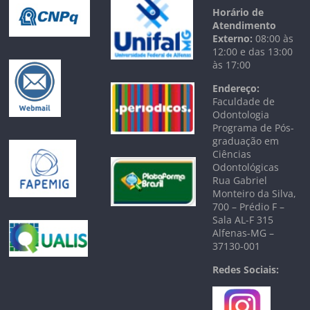
Horário de
Atendimento
Externo:
08:00 às
12:00 e das 13:00
às 17:00
Endereço:
Faculdade de
Odontologia
Programa de Pós-
graduação em
Ciências
Odontológicas
Rua Gabriel
Monteiro da Silva,
700 – Prédio F –
Sala AL-F 315
Alfenas-MG –
37130-001
Redes Sociais: