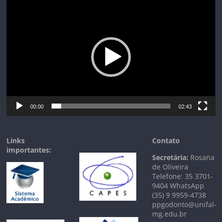
Tocador
de
vídeo
00:00
02:43
Links
Contato
importantes:
Secretária:
Rosana
de Oliveira
Telefone: 35 3701-
9404 WhatsApp
(35) 9 9959-4738
ppgodonto@unifal-
mg.edu.br