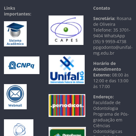
Links
Contato
importantes:
Secretária:
Rosana
de Oliveira
Telefone: 35 3701-
9404 WhatsApp
(35) 9 9959-4738
ppgodonto@unifal-
mg.edu.br
Horário de
Atendimento
Externo:
08:00 às
12:00 e das 13:00
às 17:00
Endereço:
Faculdade de
Odontologia
Programa de Pós-
graduação em
Ciências
Odontológicas