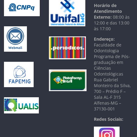
Horário de
Atendimento
Externo:
08:00 às
12:00 e das 13:00
às 17:00
Endereço:
Faculdade de
Odontologia
Programa de Pós-
graduação em
Ciências
Odontológicas
Rua Gabriel
Monteiro da Silva,
700 – Prédio F –
Sala AL-F 315
Alfenas-MG –
37130-001
Redes Sociais: