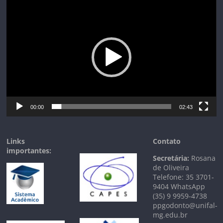
Tocador
de
vídeo
00:00
02:43
Links
Contato
importantes:
Secretária:
Rosana
de Oliveira
Telefone: 35 3701-
9404 WhatsApp
(35) 9 9959-4738
ppgodonto@unifal-
mg.edu.br