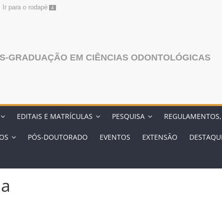
Ir para o rodapé
4
S-GRADUAÇÃO EM CIÊNCIAS ODONTOLÓGICAS
EDITAIS E MATRÍCULAS
PESQUISA
REGULAMENTOS,
OS
PÓS-DOUTORADO
EVENTOS
EXTENSĀO
DESTAQU
ia