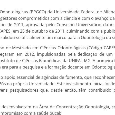
dontológicas (PPGCO) da Universidade Federal de Alfen
 gestores comprometidos com a ciência e com o avanço da 
ho de 2011, aprovada pelo Conselho Universitário da ins
PES, em 25 de outubro de 2011, culminando com a public
onsolidou-se oficialmente um marco para a Odontologia do su
so de Mestrado em Ciências Odontológicas (Código CAPES:
omeçaram em 2012, impulsionadas pela dedicação de um
Instituto de Ciências Biomédicas da UNIFAL-MG. A primeir
va era para a pesquisa e a formação docente em Odontologi
o apoio essencial de agências de fomento, que reconhecer
 da própria Universidade. Este investimento inicial foi dec
vens pesquisadores que, desde então, têm contribuído pa
e desenvolveram na Área de Concentração Odontologia, 
 compromisso com a saúde bucal: