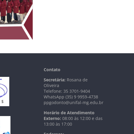
Contato
Secretária:
Rosana de
Oliveira
Telefone: 35 3701-9404
WhatsApp (35) 9 9959-4738
ppgodonto@unifal-mg.edu.br
Horário de Atendimento
Externo:
08:00 às 12:00 e das
13:00 às 17:00