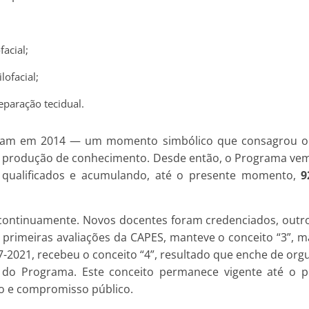
acial;
ofacial;
eparação tecidual.
reram em 2014 — um momento simbólico que consagrou o e
a produção de conhecimento. Desde então, o Programa vem
s qualificados e acumulando, até o presente momento,
9
 continuamente. Novos docentes foram credenciados, outr
 primeiras avaliações da CAPES, manteve o conceito “3”,
7-2021, recebeu o conceito “4”, resultado que enche de o
a do Programa. Este conceito permanece vigente até o 
ão e compromisso público.