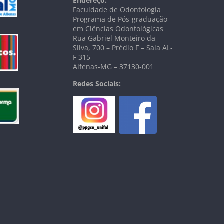
Endereço:
Faculdade de Odontologia
Programa de Pós-graduação
em Ciências Odontológicas
Rua Gabriel Monteiro da
Silva, 700 – Prédio F – Sala AL-
F 315
Alfenas-MG – 37130-001
Redes Sociais: