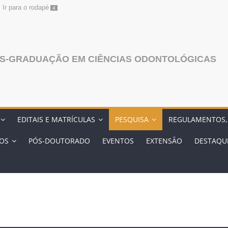
Ir para o rodapé
4
S-GRADUAÇÃO EM CIÊNCIAS ODONTOLÓGICAS
EDITAIS E MATRÍCULAS
PESQUISA
REGULAMENTOS,
OS
PÓS-DOUTORADO
EVENTOS
EXTENSĀO
DESTAQU