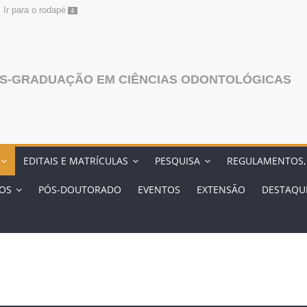
Ir para o rodapé
4
S-GRADUAÇÃO EM CIÊNCIAS ODONTOLÓGICAS
EDITAIS E MATRÍCULAS
PESQUISA
REGULAMENTOS,
OS
PÓS-DOUTORADO
EVENTOS
EXTENSĀO
DESTAQU