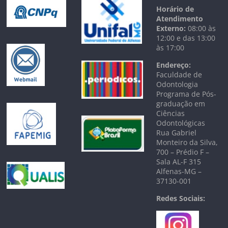
Horário de
Atendimento
Externo:
08:00 às
12:00 e das 13:00
às 17:00
Endereço:
Faculdade de
Odontologia
Programa de Pós-
graduação em
Ciências
Odontológicas
Rua Gabriel
Monteiro da Silva,
700 – Prédio F –
Sala AL-F 315
Alfenas-MG –
37130-001
Redes Sociais: