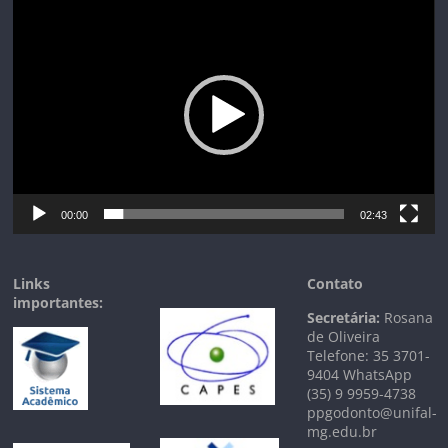
Tocador
de
vídeo
00:00
02:43
Links
Contato
importantes:
Secretária:
Rosana
de Oliveira
Telefone: 35 3701-
9404 WhatsApp
(35) 9 9959-4738
ppgodonto@unifal-
mg.edu.br