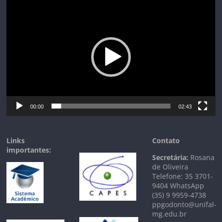
Tocador
de
vídeo
00:00
02:43
Links
Contato
importantes:
Secretária:
Rosana
de Oliveira
Telefone: 35 3701-
9404 WhatsApp
(35) 9 9959-4738
ppgodonto@unifal-
mg.edu.br