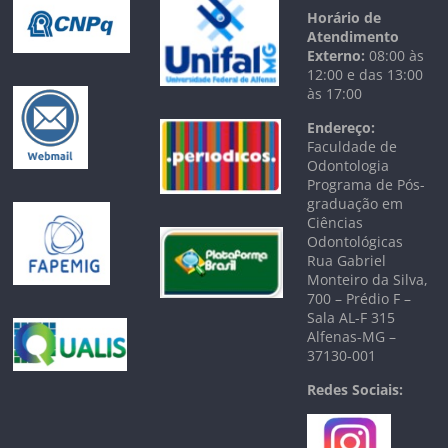
Horário de
Atendimento
Externo:
08:00 às
12:00 e das 13:00
às 17:00
Endereço:
Faculdade de
Odontologia
Programa de Pós-
graduação em
Ciências
Odontológicas
Rua Gabriel
Monteiro da Silva,
700 – Prédio F –
Sala AL-F 315
Alfenas-MG –
37130-001
Redes Sociais: