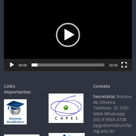
Tocador
de
vídeo
00:00
02:43
Links
Contato
importantes:
Secretária:
Rosana
de Oliveira
Telefone: 35 3701-
9404 WhatsApp
(35) 9 9959-4738
ppgodonto@unifal-
mg.edu.br