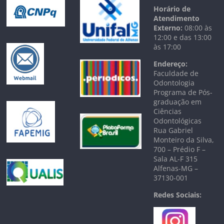
Horário de
Atendimento
Externo:
08:00 às
12:00 e das 13:00
às 17:00
Endereço:
Faculdade de
Odontologia
Programa de Pós-
graduação em
Ciências
Odontológicas
Rua Gabriel
Monteiro da Silva,
700 – Prédio F –
Sala AL-F 315
Alfenas-MG –
37130-001
Redes Sociais: