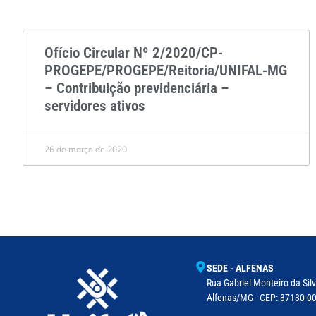
Ofício Circular Nº 2/2020/CP-
PROGEPE/PROGEPE/Reitoria/UNIFAL-MG
– Contribuição previdenciária –
servidores ativos
26 de março de 2020
SEDE - ALFENAS
Rua Gabriel Monteiro da Silv
Alfenas/MG - CEP: 37130-001