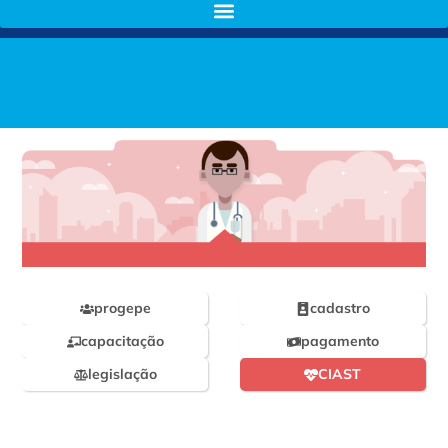
progepe
cadastro
capacitação
pagamento
legislação
CIAST