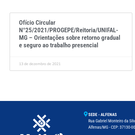
Ofício Circular
N°25/2021/PROGEPE/Reitoria/UNIFAL-
MG – Orientações sobre retorno gradual
e seguro ao trabalho presencial
13 de dezembro de 2021
SEDE - ALFENAS
Rua Gabriel Monteiro da Silv
Alfenas/MG - CEP: 37130-001