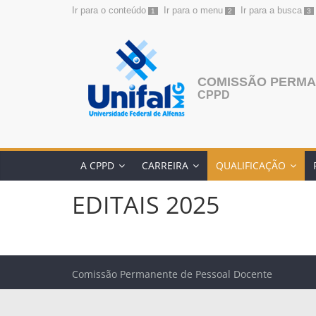
Ir para o conteúdo
Ir para o menu
Ir para a busca
1
2
3
Pular
para
o
conteúdo
COMISSÃO PERMA
CPPD
A CPPD
CARREIRA
QUALIFICAÇÃO
EDITAIS 2025
Comissão Permanente de Pessoal Docente