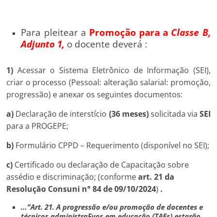
Para pleitear a
Promoção para a
C
lasse B,
Adjunto 1,
o docente deverá :
1)
Acessar o Sistema Eletrônico de Informação (SEI),
criar o processo (Pessoal: alteração salarial: promoção,
progressão) e anexar os seguintes documentos:
a)
Declaração de interstício
(36 meses)
solicitada via
SEI
para a PROGEPE;
b)
Formulário CPPD – Requerimento (disponível no SEI);
c)
Certificado ou declaração de Capacitação sobre
assédio e discriminação; (conforme
art. 21 da
Resolução Consuni n° 84 de 09/10/2024
)
.
…”Art. 21. A progressão e/ou promoção de docentes e
técnicos administraFvos em educação (TAEs) estarão