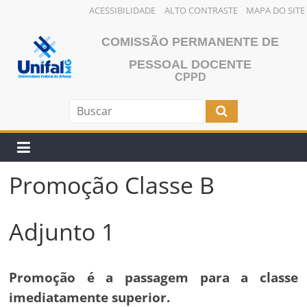
ACESSIBILIDADE
ALTO CONTRASTE
MAPA DO SITE
Pular
COMISSÃO PERMANENTE DE
para
o
PESSOAL DOCENTE
CPPD
conteúdo
Promoção Classe B
Adjunto 1
Promoção é a passagem para a classe
imediatamente superior.