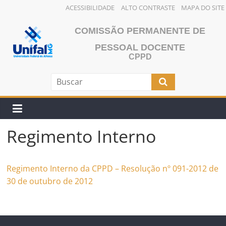
ACESSIBILIDADE
ALTO CONTRASTE
MAPA DO SITE
Pular
COMISSÃO PERMANENTE DE
para
o
PESSOAL DOCENTE
CPPD
conteúdo
Regimento Interno
Regimento Interno da CPPD – Resolução nº 091-2012 de
30 de outubro de 2012