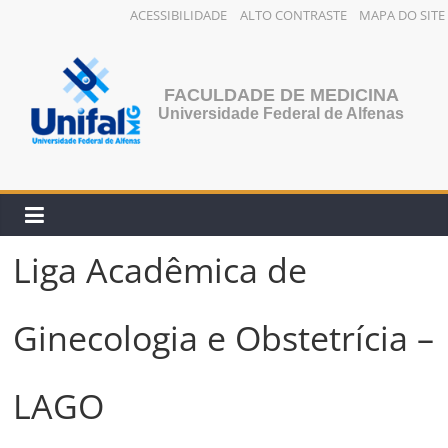
ACESSIBILIDADE
ALTO CONTRASTE
MAPA DO SITE
Pular
para
o
FACULDADE DE MEDICINA
conteúdo
Universidade Federal de Alfenas
Liga Acadêmica de
Ginecologia e Obstetrícia –
LAGO