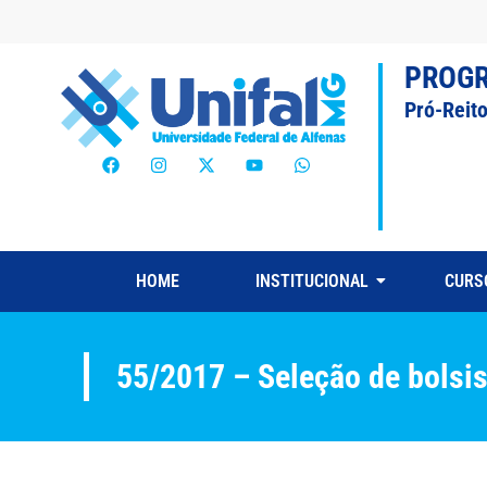
PROG
Pró-Reit
HOME
INSTITUCIONAL
CURS
55/2017 – Seleção de bolsis