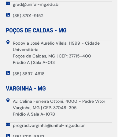
grad@unifal-mg.edu.br
(35) 3701-9152
POÇOS DE CALDAS - MG
Rodovia José Aurélio Vilela, 11999 - Cidade
Universitária
Poços de Caldas, MG | CEP: 37715-400
Prédio A | Sala A-013
(35) 3697-4618
VARGINHA - MG
Av. Celina Ferreira Ottoni, 4000 - Padre Vitor
Varginha, MG | CEP: 37048-395
Prédio A Sala A-107B
prograd.varginha@unifal-mg.edu.br
(35) 3219-8633