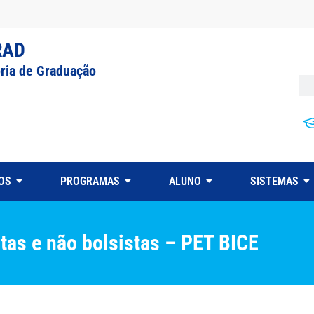
RAD
oria de Graduação
OS
PROGRAMAS
ALUNO
SISTEMAS
tas e não bolsistas – PET BICE