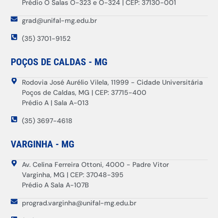
Prédio O Salas O-323 e O-324 | CEP: 37130-001
grad@unifal-mg.edu.br
(35) 3701-9152
POÇOS DE CALDAS - MG
Rodovia José Aurélio Vilela, 11999 - Cidade Universitária
Poços de Caldas, MG | CEP: 37715-400
Prédio A | Sala A-013
(35) 3697-4618
VARGINHA - MG
Av. Celina Ferreira Ottoni, 4000 - Padre Vitor
Varginha, MG | CEP: 37048-395
Prédio A Sala A-107B
prograd.varginha@unifal-mg.edu.br