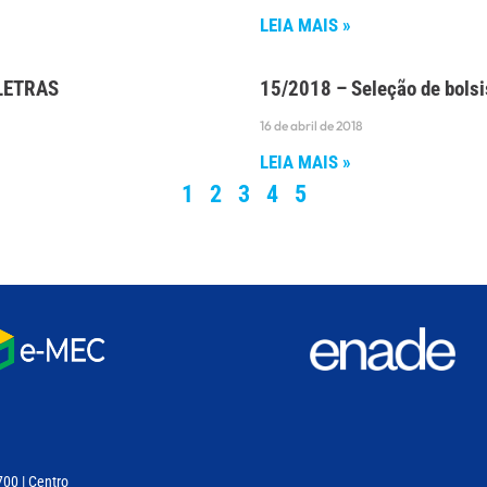
LEIA MAIS »
-LETRAS
15/2018 – Seleção de bolsi
16 de abril de 2018
LEIA MAIS »
1
2
3
4
5
700 | Centro