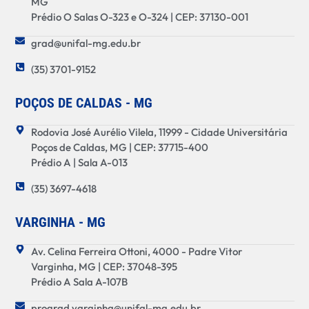
MG
Prédio O Salas O-323 e O-324 | CEP: 37130-001
grad@unifal-mg.edu.br
(35) 3701-9152
POÇOS DE CALDAS - MG
Rodovia José Aurélio Vilela, 11999 - Cidade Universitária
Poços de Caldas, MG | CEP: 37715-400
Prédio A | Sala A-013
(35) 3697-4618
VARGINHA - MG
Av. Celina Ferreira Ottoni, 4000 - Padre Vitor
Varginha, MG | CEP: 37048-395
Prédio A Sala A-107B
prograd.varginha@unifal-mg.edu.br