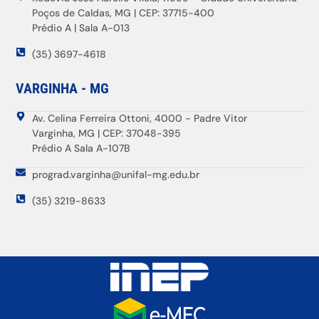
Poços de Caldas, MG | CEP: 37715-400
Prédio A | Sala A-013
(35) 3697-4618
VARGINHA - MG
Av. Celina Ferreira Ottoni, 4000 - Padre Vitor
Varginha, MG | CEP: 37048-395
Prédio A Sala A-107B
prograd.varginha@unifal-mg.edu.br
(35) 3219-8633