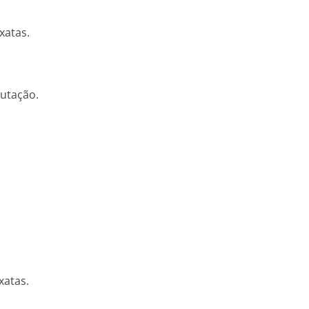
xatas.
utação.
xatas.