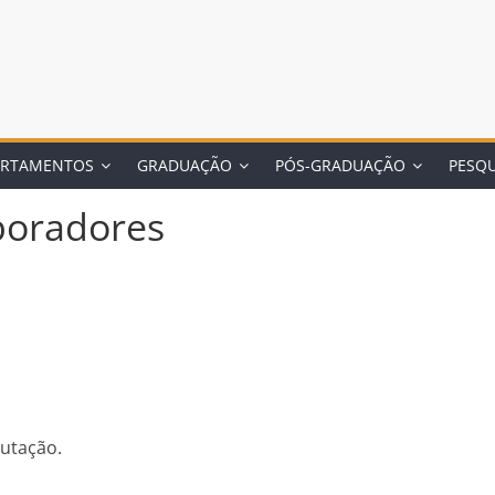
ARTAMENTOS
GRADUAÇÃO
PÓS-GRADUAÇÃO
PESQU
boradores
utação.