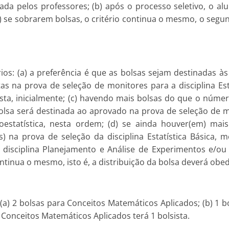
da pelos professores; (b) após o processo seletivo, o alu
 se sobrarem bolsas, o critério continua o mesmo, o segu
ios: (a) a preferência é que as bolsas sejam destinadas às 
s na prova de seleção de monitores para a disciplina Esta
sta, inicialmente; (c) havendo mais bolsas do que o núm
a bolsa será destinada ao aprovado na prova de seleção de 
statística, nesta ordem; (d) se ainda houver(em) mais b
) na prova de seleção da disciplina Estatística Básica,
isciplina Planejamento e Análise de Experimentos e/ou I
ntinua o mesmo, isto é, a distribuição da bolsa deverá obedec
a) 2 bolsas para Conceitos Matemáticos Aplicados; (b) 1 bols
na Conceitos Matemáticos Aplicados terá 1 bolsista.