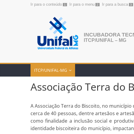
Ir para o conteúdo
Ir para o menu
Ir para a busca
1
2
3
Pular
para
o
conteúdo
INCUBADORA TEC
ITCP/UNIFAL – MG
ITCP/UNIFAL-MG
Associação Terra do 
A Associação Terra do Biscoito, no municípi
cerca de 40 pessoas, dentre
artesãos e artes
como finalidade a inclusão social e produt
identidade biscoiteira do município, impacta