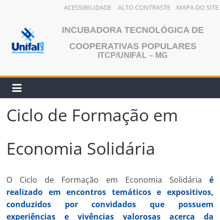
ACESSIBILIDADE
ALTO CONTRASTE
MAPA DO SITE
Pular
INCUBADORA TECNOLÓGICA DE
para
o
COOPERATIVAS POPULARES
ITCP/UNIFAL – MG
conteúdo
Ciclo de Formação em
Economia Solidária
O Ciclo de Formação em Economia Solidária
é
realizado em encontros temáticos e expositivos,
conduzidos por convidados que possuem
experiências e vivências valorosas acerca da