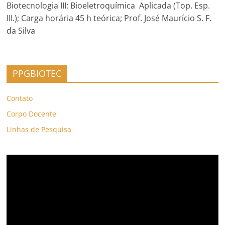
Biotecnologia III: Bioeletroquímica Aplicada (Top. Esp.
III.); Carga horária 45 h teórica; Prof. José Maurício S. F.
da Silva
PPGBIOTEC
Contato
Corpo Docente
Linhas de Pesquisa
Tocador
de
vídeo