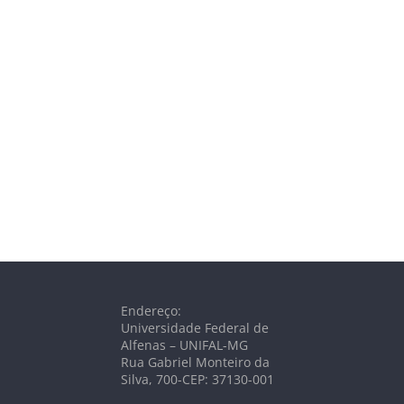
Endereço:
Universidade Federal de
Alfenas – UNIFAL-MG
Rua Gabriel Monteiro da
Silva, 700-CEP: 37130-001