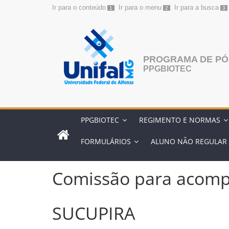
Ir para o conteúdo
Ir para o menu
Ir para a busca
1
2
3
Pular
para
o
conteúdo
PROGRAMA DE PÓ
PPGBIOTEC
PPGBIOTEC
REGIMENTO E NORMAS
FORMULÁRIOS
ALUNO NÃO REGULAR
Comissão para acom
SUCUPIRA