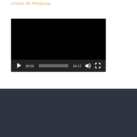
Linhas de Pesquisa
Tocador
de
vídeo
00:00
04:17