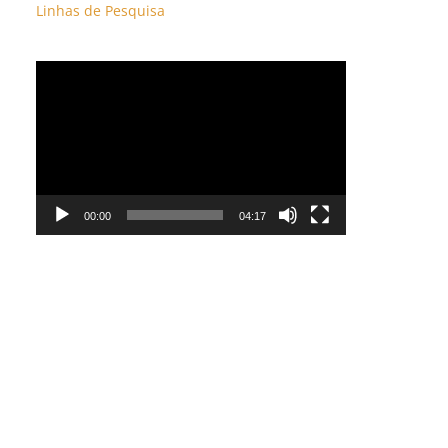
Linhas de Pesquisa
Tocador
de
vídeo
00:00
04:17