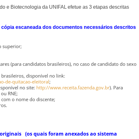
ado e Biotecnologia da UNIFAL efetue as 3 etapas descritas
a cópia escaneada dos documentos necessários descritos
 superior;
ares (para candidatos brasileiros), no caso de candidato do sexo
brasileiros, disponível no link:
ao-de-quitacao-eleitoral
;
sponível no site:
http://www.receita.fazenda.gov.br
). Para
, ou RNE;
so com o nome do discente;
ros.
originais (os quais foram anexados ao sistema