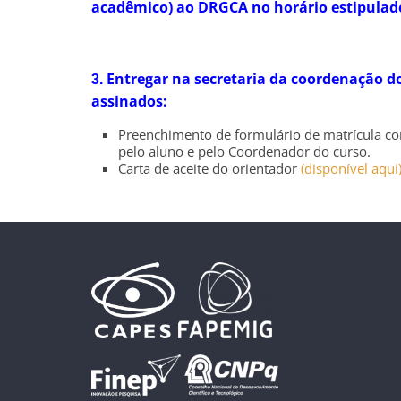
acadêmico) ao DRGCA no horário estipulad
Entregar na secretaria da coordenação d
3.
assinados:
Preenchimento de formulário de matrícula co
pelo aluno e pelo Coordenador do curso.
Carta de aceite do orientador
(disponível aqui