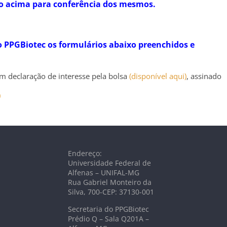
o acima para conferência dos mesmos.
o PPGBiotec os formulários abaixo preenchidos e
m declaração de interesse pela bolsa
(disponível aqui)
, assinado
)
Endereço:
Universidade Federal de
Alfenas – UNIFAL-MG
Rua Gabriel Monteiro da
Silva, 700-CEP: 37130-001
Secretaria do PPGBiotec
Prédio Q – Sala Q201A –