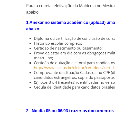
P
ara a correta efetivação da Matrícula no Mestr
abaixo:
1.Anexar no sistema acadêmico (upload) um
abaixo:
Diploma ou certificação de conclusão de curso
Histórico escolar completo;
Certidão de nascimento ou casamento;
Prova de estar em dia com as obrigações milit
masculino;
Certidão de quitação eleitoral para candidatos 
http://www.tse.jus.br/eleitor/certidoes/certid
Comprovante de situação Cadastral no CPF (di
candidatos estrangeiros, cópia do passaporte
recentes) identificadas no ver
(2) fotos 3 x 4 (
Cédula de Identidade para candidatos brasilei
No dia
trazer os documentos 
2.
05 ou 06/03