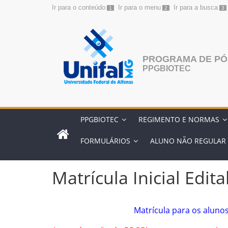
Ir para o conteúdo
Ir para o menu
Ir para a busca
1
2
3
Pular
para
o
conteúdo
PROGRAMA DE PÓ
PPGBIOTEC
PPGBIOTEC
REGIMENTO E NORMAS
FORMULÁRIOS
ALUNO NÃO REGULAR
Matrícula Inicial Edit
Matrícula para os alunos