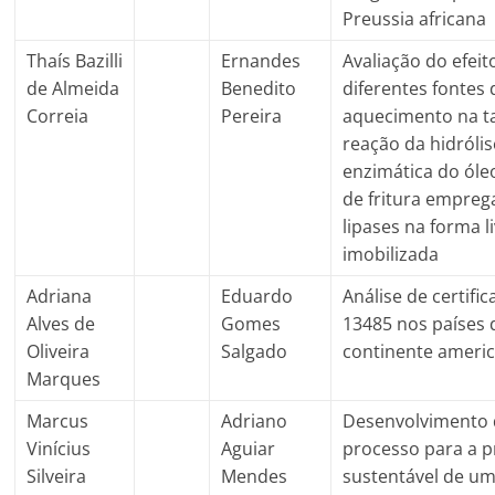
Preussia africana​
Thaís Bazilli
Ernandes
Avaliação do efeit
de Almeida
Benedito
diferentes fontes 
Correia
Pereira
aquecimento na t
reação da hidrólis
enzimática do óle
de fritura empre
lipases na forma l
imobilizada
Adriana
Eduardo
Análise de certific
Alves de
Gomes
13485 nos países 
Oliveira
Salgado
continente ameri
Marques
Marcus
Adriano
Desenvolvimento
Vinícius
Aguiar
processo para a 
Silveira
Mendes
sustentável de um