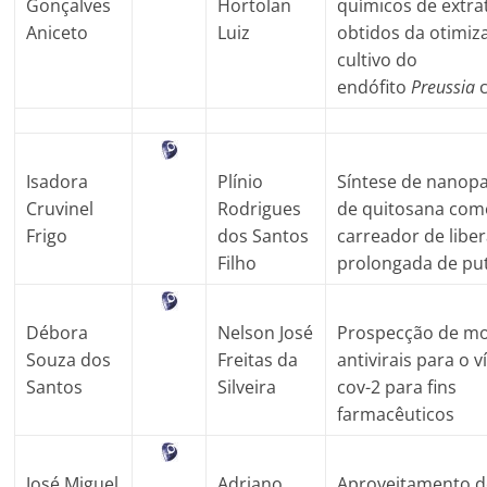
Gonçalves
Hortolan
químicos de extra
Aniceto
Luiz
obtidos da otimiz
cultivo do
endófito
Preussia
c
Isadora
Plínio
Síntese de nanopa
Cruvinel
Rodrigues
de quitosana com
Frigo
dos Santos
carreador de libe
Filho
prolongada de pu
Débora
Nelson José
Prospecção de mo
Souza dos
Freitas da
antivirais para o v
Santos
Silveira
cov-2 para fins
farmacêuticos
José Miguel
Adriano
Aproveitamento d