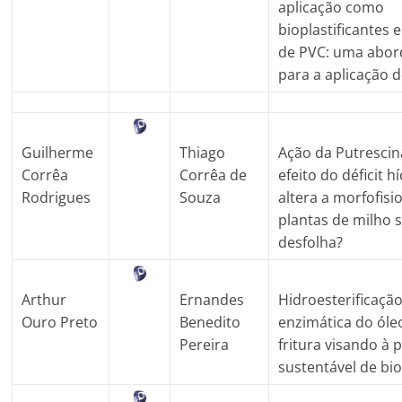
aplicação como
bioplastificantes 
de PVC: uma abo
para a aplicação d
Guilherme
Thiago
Ação da Putrescin
Corrêa
Corrêa de
efeito do déficit h
Rodrigues
Souza
altera a morfofisi
plantas de milho 
desfolha?
Arthur
Ernandes
Hidroesterificaçã
Ouro Preto
Benedito
enzimática do óle
Pereira
fritura visando à
sustentável de bio