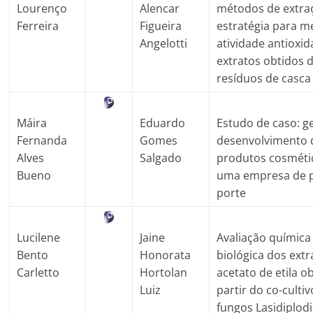
Lourenço
Alencar
métodos de extr
Ferreira
Figueira
estratégia para m
Angelotti
atividade antioxi
extratos obtidos 
resíduos de casca
Máira
Eduardo
Estudo de caso: g
Fernanda
Gomes
desenvolvimento 
Alves
Salgado
produtos cosméti
Bueno
uma empresa de 
porte
Lucilene
Jaine
Avaliação química
Bento
Honorata
biológica dos extr
Carletto
Hortolan
acetato de etila o
Luiz
partir do co-culti
fungos Lasidiplodi