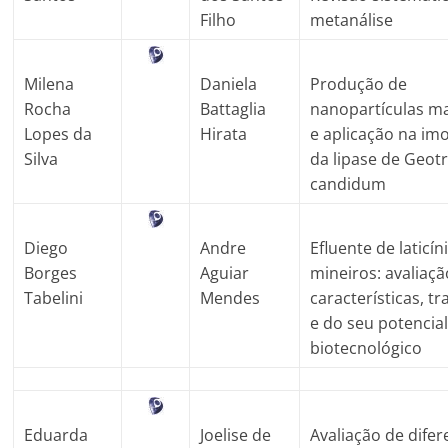
Filho
metanálise
Milena
Daniela
Produção de
Rocha
Battaglia
nanopartículas m
Lopes da
Hirata
e aplicação na imo
Silva
da lipase de Geot
candidum
Diego
Andre
Efluente de laticín
Borges
Aguiar
mineiros: avaliaç
Tabelini
Mendes
características, t
e do seu potencia
biotecnológico
Eduarda
Joelise de
Avaliação de difer