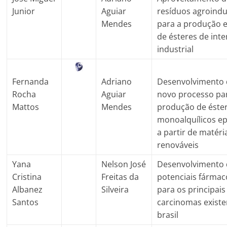
Junior
Aguiar
resíduos agroindu
Mendes
para a produção 
de ésteres de int
industrial
Fernanda
Adriano
Desenvolvimento
Rocha
Aguiar
novo processo pa
Mattos
Mendes
produção de éste
monoalquílicos e
a partir de matér
renováveis
Yana
Nelson José
Desenvolvimento
Cristina
Freitas da
potenciais fármaco
Albanez
Silveira
para os principais
Santos
carcinomas existe
brasil