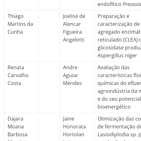
endofítico
Preussia
Thiago
Joelise de
Preparação e
Martins da
Alencar
caracterização d
Cunha
Figueira
agregado enzimát
Angelotti
reticulado (CLEA) 
glicosidase produ
Aspergillus niger
Renata
Andre
Avaliação das
Carvalho
Aguiar
características físi
Costa
Mendes
químicas do eflue
agroindústria da
e do seu potencia
bioenergético
Dajara
Jaine
Otimização das c
Moana
Honorata
de fermentação d
Barbosa
Hortolan
Lasiodiplodia sp. 