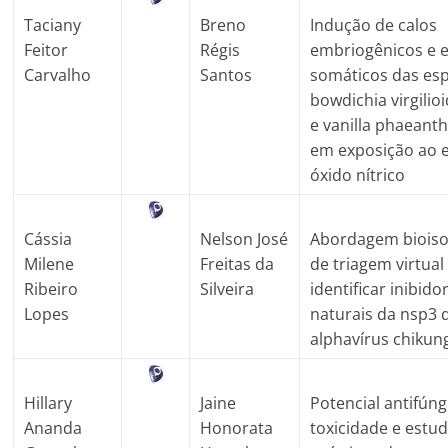
Taciany
Breno
Indução de calos
Feitor
Régis
embriogênicos e 
Carvalho
Santos
somáticos das esp
bowdichia virgilio
e vanilla phaeanth
em exposição ao e
óxido nítrico
Cássia
Nelson José
Abordagem bioiso
Milene
Freitas da
de triagem virtual
Ribeiro
Silveira
identificar inibido
Lopes
naturais da nsp3 
alphavírus chiku
Hillary
Jaine
Potencial antifúng
Ananda
Honorata
toxicidade e estu