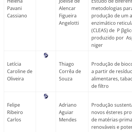
Helena
Joelise de
Estudo de diferen
Pavani
Alencar
metodologias par
Cassiano
Figueira
produção de um 
Angelotti
enzimático reticu
(CLEAS) de P ꞵgli
produzido por Asp
niger
Letícia
Thiago
Produção de bio
Caroline de
Corrêa de
a partir de resídu
Oliveira
Souza
alimentares, tabac
de filtro
Felipe
Adriano
Produção sustent
Ribeiro
Aguiar
novos ésteres pro
Carlos
Mendes
de matérias-prim
renováveis e pote