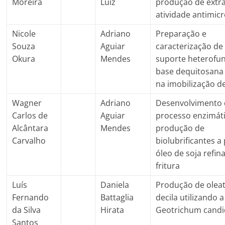
Moreira
Luiz
produção de extr
atividade antimic
Nicole
Adriano
Preparação e
Souza
Aguiar
caracterização d
Okura
Mendes
suporte heterofun
base dequitosana
na imobilização de
Wagner
Adriano
Desenvolvimento
Carlos de
Aguiar
processo enzimáti
Alcântara
Mendes
produção de
Carvalho
biolubrificantes a 
óleo de soja refin
fritura
Luís
Daniela
Produção de olea
Fernando
Battaglia
decila utilizando a
da Silva
Hirata
Geotrichum cand
Santos