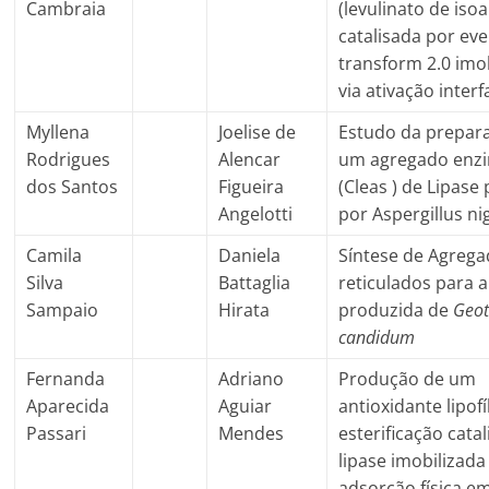
Cambraia
(levulinato de iso
catalisada por ev
transform 2.0 imo
via ativação interf
Myllena
Joelise de
Estudo da prepar
Rodrigues
Alencar
um agregado enzi
dos Santos
Figueira
(Cleas ) de Lipase
Angelotti
por Aspergillus ni
Camila
Daniela
Síntese de Agreg
Silva
Battaglia
reticulados para a
Sampaio
Hirata
produzida de
Geo
candidum
Fernanda
Adriano
Produção de um
Aparecida
Aguiar
antioxidante lipofí
Passari
Mendes
esterificação cata
lipase imobilizada
adsorção física e