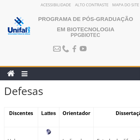
ACESSIBILIDADE
ALTO CONTRASTE
MAPA DO SITE
Pular
PROGRAMA DE PÓS-GRADUAÇÃO
para
o
EM BIOTECNOLOGIA
PPGBIOTEC
conteúdo
Defesas
Discentes
Orientador
Dissertaç
Lattes