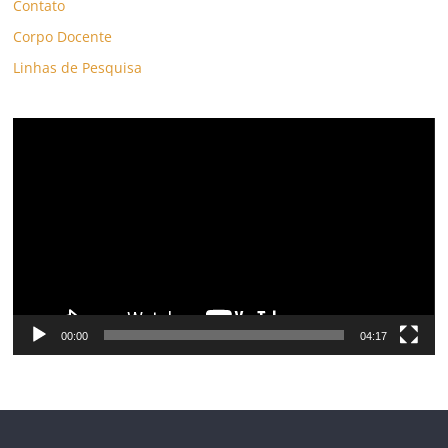
Contato
Corpo Docente
Linhas de Pesquisa
Tocador
de
vídeo
00:00
04:17