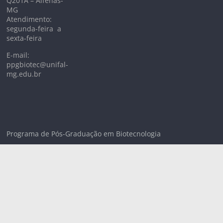
Q201A – Alfenas-
MG
Atendimento:
segunda-feira a
sexta-feira
E-mail:
ppgbiotec@unifal-
mg.edu.br
Programa de Pós-Graduação em Biotecnologia