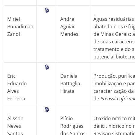
Miriel
Andre
Águas residuárias
Bonadiman
Aguiar
abatedouros e frig
Zanol
Mendes
de Minas Gerais: 
de suas caracterís
tratamento e do 
potencial biotecn
Eric
Daniela
Produção, purific
Eduardo
Battaglia
imobilização e par
Alves
Hirata
caracterização da 
Ferreira
de
Preussia african
Álisson
Plínio
O óxido nítrico mi
Neves
Rodrigues
déficit hídrico no 
Santos
dos Santos
Revisão sistemáti