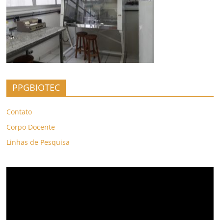
PPGBIOTEC
Contato
Corpo Docente
Linhas de Pesquisa
Tocador
de
vídeo