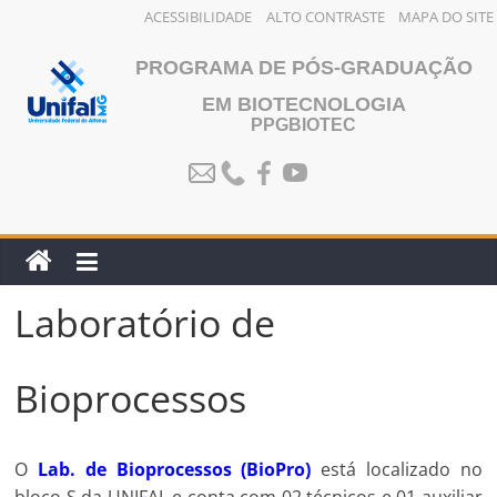
ACESSIBILIDADE
ALTO CONTRASTE
MAPA DO SITE
Pular
PROGRAMA DE PÓS-GRADUAÇÃO
para
o
EM BIOTECNOLOGIA
PPGBIOTEC
conteúdo
Laboratório de
Bioprocessos
O
Lab. de Bioprocessos (BioPro)
está localizado no