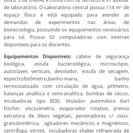
bloco S da UNIFAL e conta com 02 técnicos e 01 auxiliar
de laboratório. O Laboratório central possui 114 m
de
2
espaço físico e está equipado para atender as
demandas de experimentos nas áreas de
biotecnologia, possuindo os equipamentos necessários
para tal. Possui 02 computadores com internet
disponíveis para os discentes.
Equipamentos Disponíveis:
cabine de segurança
biológica, estufa bacteriológica, microscópio,
autoclaves verticais, destilador, estufa de secagem,
espectrofotômetro,banho-maria, banho
termostatizado com circulação de água, pHmetro,
balanças analítica e semi-analítica, bombas de vácuo,
incubadoras tipo BOD, titulador automático Karl
Fischer, viscosímetro, evaporador rotativo, prensa
extratora de óleos vegetais, peneiradores c/ class.
granulométrica, agitadores mecânicos e magnéticos,
centrífuga, vórtex, incubadoras shaker refrigerada de