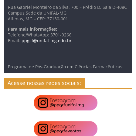
Rua Gabriel Monteiro da Silva, 700 – Prédio D, Sala D-408C
Campus Sede da UNIFAL-MG
Alfenas, MG – CEP: 37130-001
Para mais informações:
Telefone/WhatsApp: 3701-9266
Email:
ppgcf@unifal-mg.edu.br
Programa de Pós-Graduação em Ciências Farmacêuticas
Acesse nossas redes sociais: