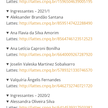
Lattes:
http://lattes.cnpq.br/1596504639005195
Ingressantes – 2021/1
Aleksander Brandão Santana
Lattes:
http://lattes.cnpq.br/8595147422288490
Ana Flavia da Silva Amorim
Lattes:
http://lattes.cnpq.br/8564746123512523
Ana Letícia Caproni Bonilha
Lattes:
http://lattes.cnpq.br/6640009267287920
Joselin Valeska Martinez Sobalvarro
Lattes:
http://lattes.cnpq.br/5789321330746570
Valquíria Ângelis Fernandes
Lattes:
http://lattes.cnpq.br/6462732740721720
Ingressantes – 2020/2
Alessandra Oliveira Silva
Lattes:
http://lattes.cnpq.br/6414539317503382