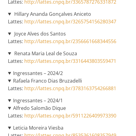
Lattes:
http://lattes.cnpq.br/3365787276331872
Hillary Ananda Gonçalves Aniceto
Lattes:
http://lattes.cnpq.br/3265754156280347
Joyce Alves dos Santos
Lattes:
http://lattes.cnpq.br/2356661668344556
Renata Maria Leal de Souza
Lattes:
http://lattes.cnpq.br/3316443803559471
Ingressantes – 2024/2
Rafaela Franco Dias Bruzadelli
Lattes:
http://lattes.cnpq.br/3783163754266881
Ingressantes – 2024/1
Alfredo Salomão Dique
Lattes:
http://lattes.cnpq.br/5911226409973390
Leticia Moreira Viesba
Lattes:
http://lattes.cnpq.br/8535361608357949