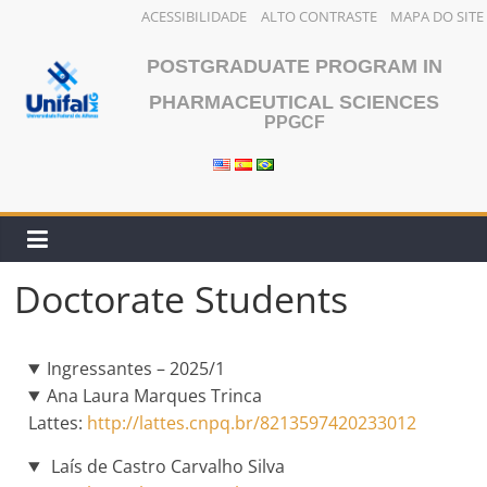
ACESSIBILIDADE
ALTO CONTRASTE
MAPA DO SITE
Skip
POSTGRADUATE PROGRAM IN
to
content
PHARMACEUTICAL SCIENCES
PPGCF
Doctorate Students
Ingressantes – 2025/1
Ana Laura Marques Trinca
Lattes:
http://lattes.cnpq.br/8213597420233012
Laís de Castro Carvalho Silva