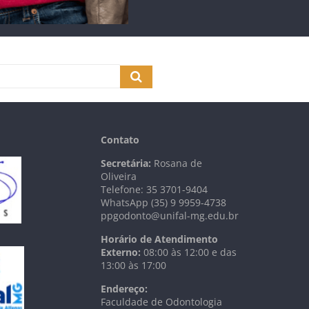
Contato
Secretária:
Rosana de
Oliveira
Telefone: 35 3701-9404
WhatsApp (35) 9 9959-4738
ppgodonto@unifal-mg.edu.br
Horário de Atendimento
Externo:
08:00 às 12:00 e das
13:00 às 17:00
Endereço:
Faculdade de Odontologia