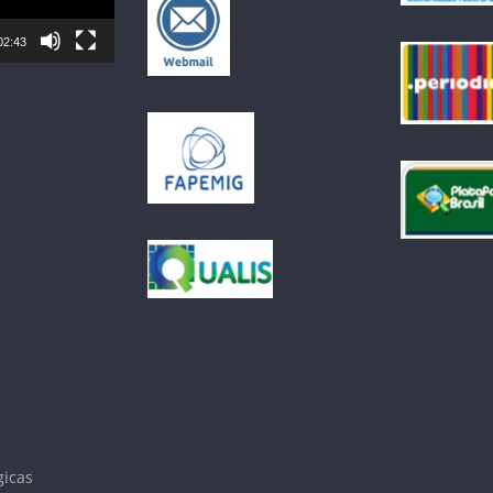
02:43
gicas