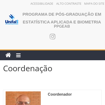
ACESSIBILIDADE
ALTO CONTRASTE
MAPA DO SITE
Pular
PROGRAMA DE PÓS-GRADUAÇÃO EM
para
o
ESTATÍSTICA APLICADA E BIOMETRIA
PPGEAB
conteúdo
Coordenação
Coordenador