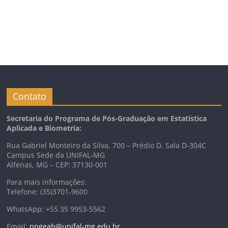
Contato
Secretaria do Programa de Pós-Graduação em Estatística
Aplicada e Biometria:
Rua Gabriel Monteiro da Silva, 700 – Prédio D, Sala D-304C
Campus Sede da UNIFAL-MG
Alfenas, MG – CEP: 37130-001
Para mais informações:
Telefone: (35)3701-9600
WhatsApp: +55 35 9953-5562
Email:
ppgeab@unifal-mg.edu.br