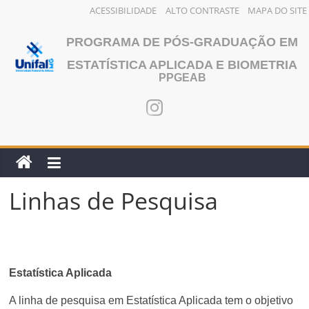
ACESSIBILIDADE
ALTO CONTRASTE
MAPA DO SITE
Pular
PROGRAMA DE PÓS-GRADUAÇÃO EM
para
o
ESTATÍSTICA APLICADA E BIOMETRIA
PPGEAB
conteúdo
Linhas de Pesquisa
Estatística Aplicada
A linha de pesquisa em Estatística Aplicada tem o objetivo