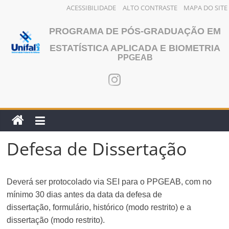
ACESSIBILIDADE
ALTO CONTRASTE
MAPA DO SITE
Pular
PROGRAMA DE PÓS-GRADUAÇÃO EM
para
o
ESTATÍSTICA APLICADA E BIOMETRIA
PPGEAB
conteúdo
Defesa de Dissertação
Deverá ser protocolado via SEI para o PPGEAB, com no
mínimo 30 dias antes da data da defesa de
dissertação
,
formulário, histórico (modo restrito) e a
dissertação (modo restrito).